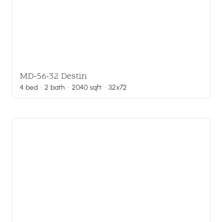
MD-56-32 Destin
4
bed
·
2
bath
·
2040
sqft
· 32x72