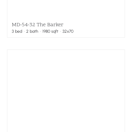
MD-54-32 The Barker
3
bed
·
2
bath
·
1980
sqft
· 32x70