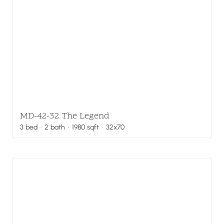
MD-42-32 The Legend
3
bed
·
2
bath
·
1980
sqft
· 32x70