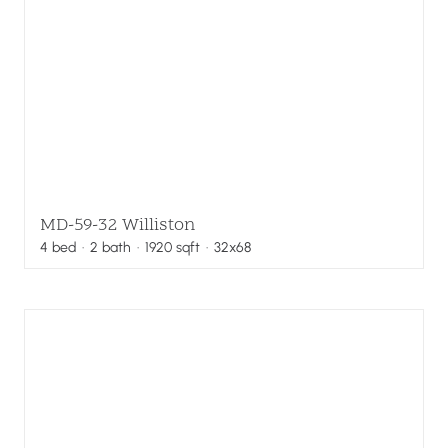
MD-59-32 Williston
4
bed
·
2
bath
·
1920
sqft
· 32x68