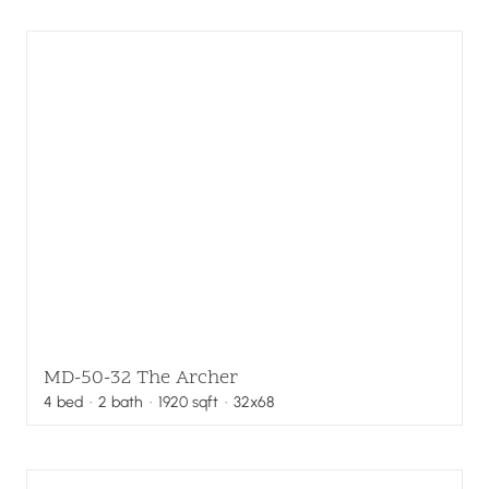
MD-50-32 The Archer
4
bed
·
2
bath
·
1920
sqft
· 32x68