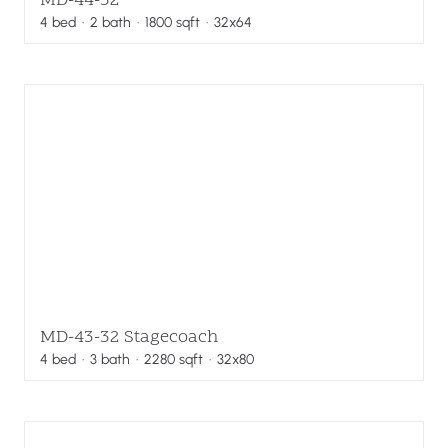
MD-44-32
4
bed
·
2
bath
·
1800
sqft
· 32x64
MD-43-32 Stagecoach
4
bed
·
3
bath
·
2280
sqft
· 32x80