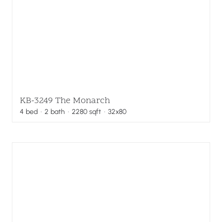
KB-3249 The Monarch
4
bed
·
2
bath
·
2280
sqft
· 32x80