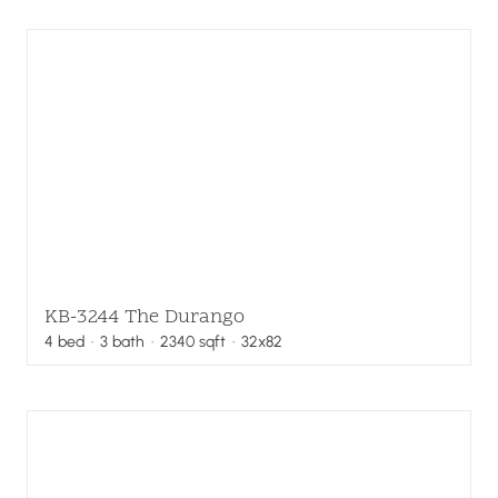
KB-3244 The Durango
4
bed
·
3
bath
·
2340
sqft
· 32x82