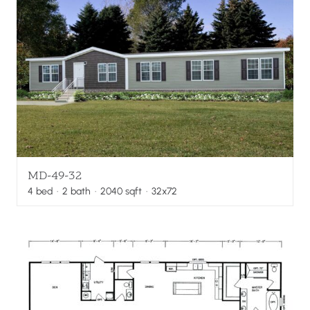
MD-49-32
4
bed
·
2
bath
·
2040
sqft
· 32x72