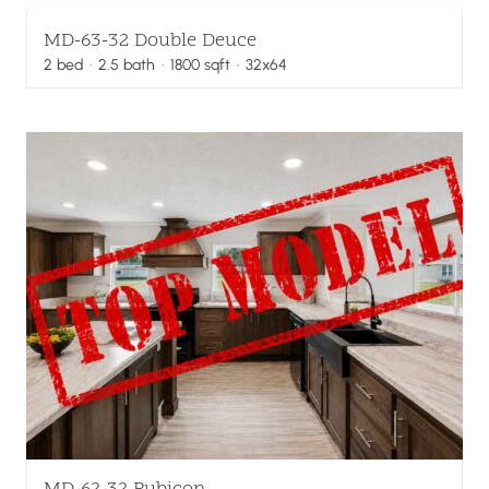
MD-63-32 Double Deuce
2
bed
·
2.5
bath
·
1800
sqft
· 32x64