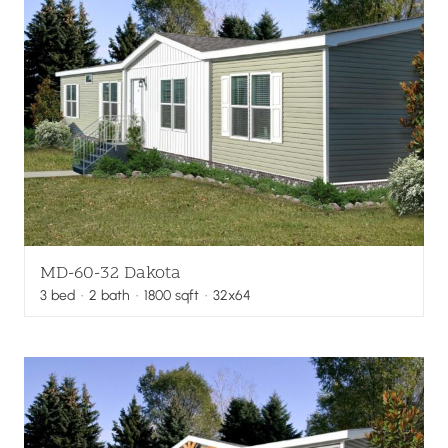
MD-60-32 Dakota
3
bed
·
2
bath
·
1800
sqft
· 32x64