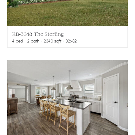
KB-3248 The Sterling
4
bed
·
2
bath
·
2340
sqft
· 32x82