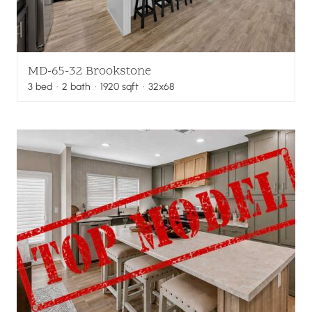
MD-65-32 Brookstone
3
bed
·
2
bath
·
1920
sqft
· 32x68