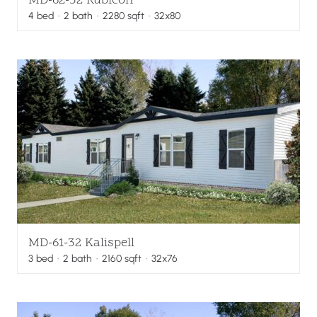
MD-62-32 Rubicon
4
bed
·
2
bath
·
2280
sqft
· 32x80
MD-61-32 Kalispell
3
bed
·
2
bath
·
2160
sqft
· 32x76