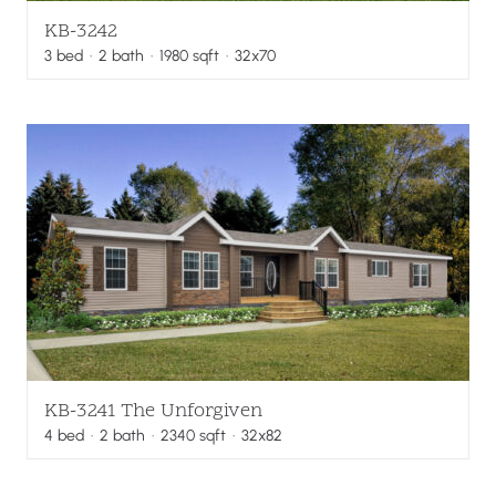
KB-3242
3
bed
·
2
bath
·
1980
sqft
· 32x70
KB-3241 The Unforgiven
4
bed
·
2
bath
·
2340
sqft
· 32x82