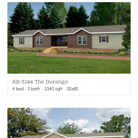
KB-3244 The Durango
4
bed
·
3
bath
·
2340
sqft
· 32x82