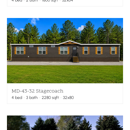
4
bed
·
2
bath
·
1800
sqft
· 32x64
MD-43-32 Stagecoach
4
bed
·
3
bath
·
2280
sqft
· 32x80