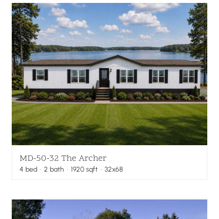
MD-50-32 The Archer
4
bed
·
2
bath
·
1920
sqft
· 32x68