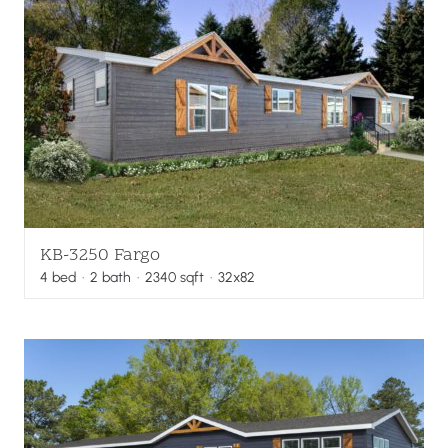
KB-3250 Fargo
4
bed
·
2
bath
·
2340
sqft
· 32x82