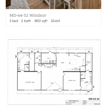
MD-64-32 Windsor
3
bed
·
2
bath
·
1800
sqft
· 32x64