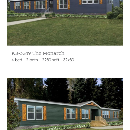
KB-3249 The Monarch
4
bed
·
2
bath
·
2280
sqft
· 32x80