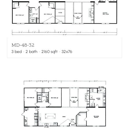
MD-48-32
3
bed
·
2
bath
·
2160
sqft
· 32x76