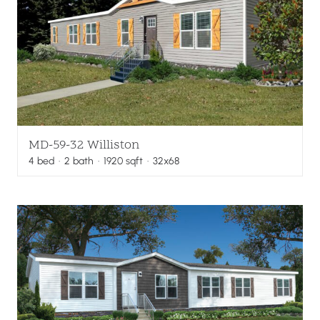
MD-59-32 Williston
4
bed
·
2
bath
·
1920
sqft
· 32x68