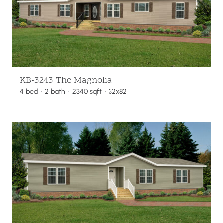
KB-3243 The Magnolia
4
bed
·
2
bath
·
2340
sqft
· 32x82