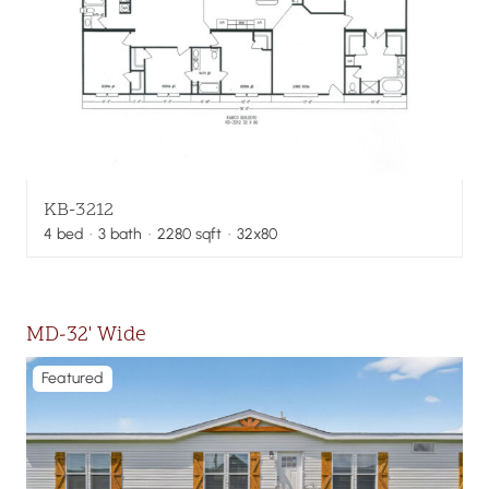
KB-3212
4
bed
·
3
bath
·
2280
sqft
· 32x80
MD-32' Wide
Featured