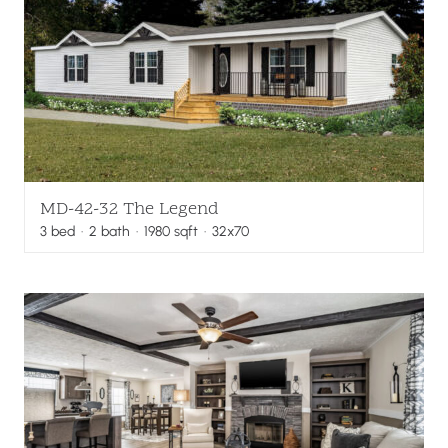
MD-42-32 The Legend
3
bed
·
2
bath
·
1980
sqft
· 32x70