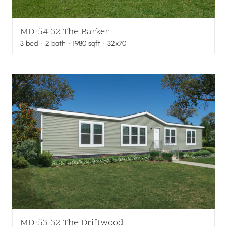
MD-54-32 The Barker
3
bed
·
2
bath
·
1980
sqft
· 32x70
MD-53-32 The Driftwood