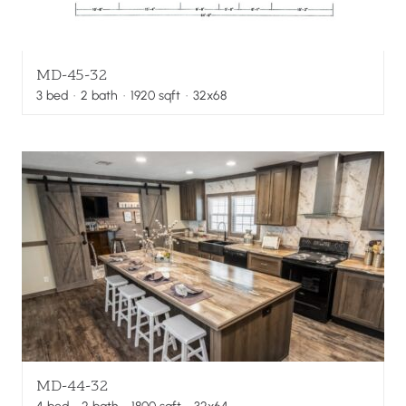
MD-45-32
3
bed
·
2
bath
·
1920
sqft
· 32x68
MD-44-32