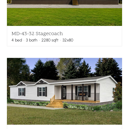
MD-43-32 Stagecoach
4
bed
·
3
bath
·
2280
sqft
· 32x80