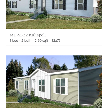
MD-61-32 Kalispell
3
bed
·
2
bath
·
2160
sqft
· 32x76