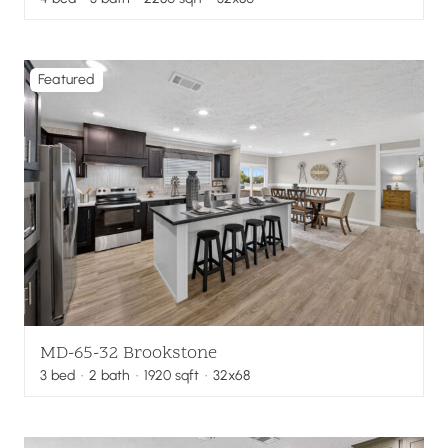
Featured
MD-65-32 Brookstone
3
bed
·
2
bath
·
1920
sqft
· 32x68