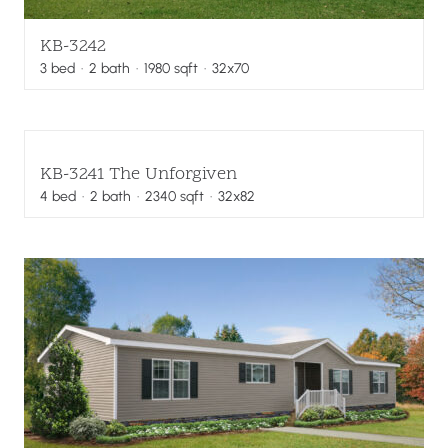
KB-3242
3
bed
·
2
bath
·
1980
sqft
· 32x70
KB-3241 The Unforgiven
4
bed
·
2
bath
·
2340
sqft
· 32x82