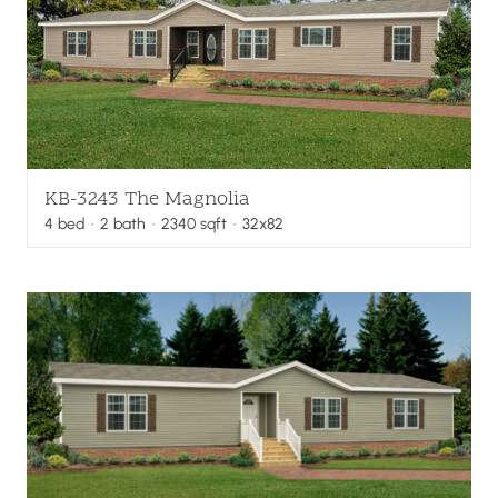
KB-3243 The Magnolia
4
bed
·
2
bath
·
2340
sqft
· 32x82