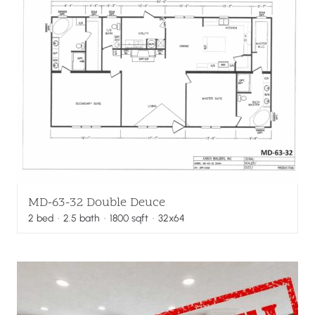
MD-63-32 Double Deuce
2
bed
·
2.5
bath
·
1800
sqft
· 32x64