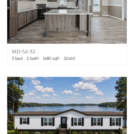
MD-52-32
3
bed
·
2
bath
·
1680
sqft
· 32x60