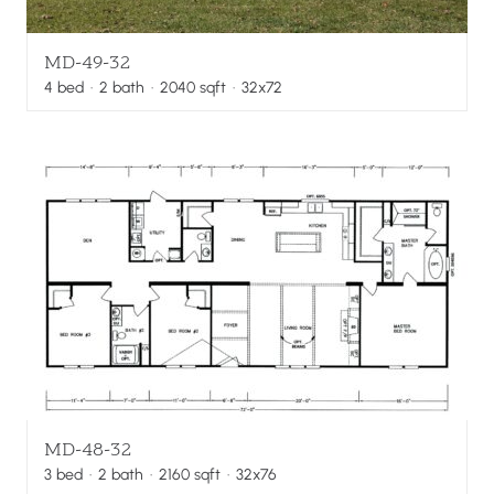
MD-49-32
4
bed
·
2
bath
·
2040
sqft
· 32x72
MD-48-32
3
bed
·
2
bath
·
2160
sqft
· 32x76