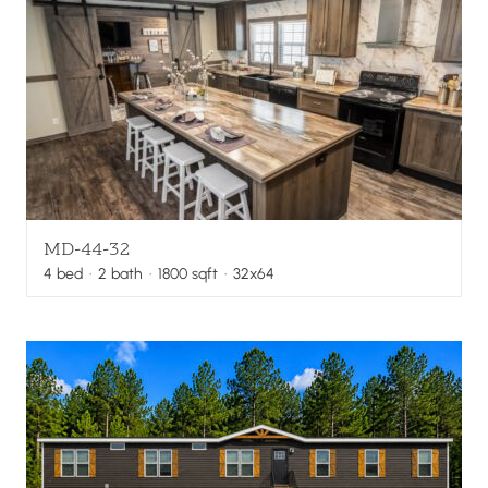
MD-44-32
4
bed
·
2
bath
·
1800
sqft
· 32x64