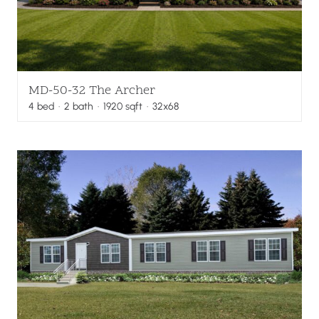
MD-50-32 The Archer
4
bed
·
2
bath
·
1920
sqft
· 32x68