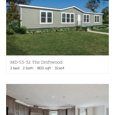
MD-53-32 The Driftwood
3
bed
·
2
bath
·
1800
sqft
· 32x64