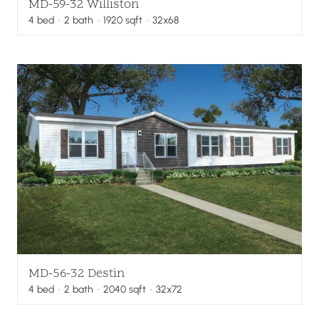
MD-59-32 Williston
4
bed
·
2
bath
·
1920
sqft
· 32x68
MD-56-32 Destin
4
bed
·
2
bath
·
2040
sqft
· 32x72