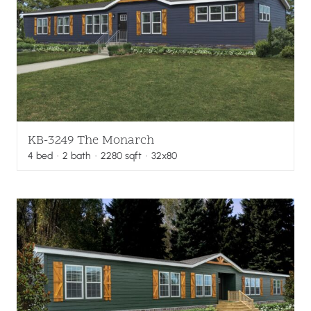
KB-3249 The Monarch
4
bed
·
2
bath
·
2280
sqft
· 32x80