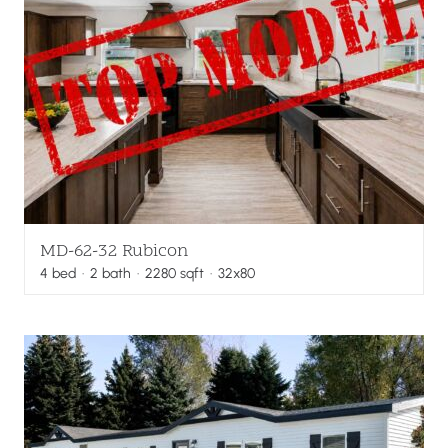
MD-62-32 Rubicon
4
bed
·
2
bath
·
2280
sqft
· 32x80