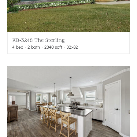
KB-3248 The Sterling
4
bed
·
2
bath
·
2340
sqft
· 32x82