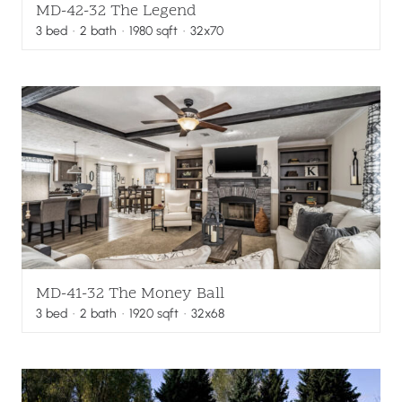
MD-42-32 The Legend
3
bed
·
2
bath
·
1980
sqft
· 32x70
MD-41-32 The Money Ball
3
bed
·
2
bath
·
1920
sqft
· 32x68