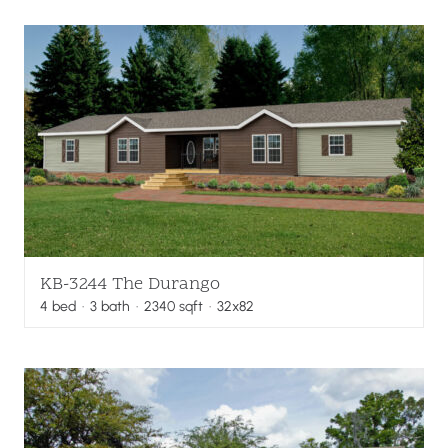
KB-3244 The Durango
4
bed
·
3
bath
·
2340
sqft
· 32x82