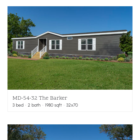
MD-54-32 The Barker
3
bed
·
2
bath
·
1980
sqft
· 32x70