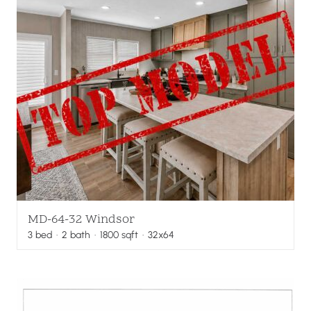
MD-64-32 Windsor
3
bed
·
2
bath
·
1800
sqft
· 32x64