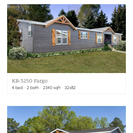
KB-3250 Fargo
4
bed
·
2
bath
·
2340
sqft
· 32x82