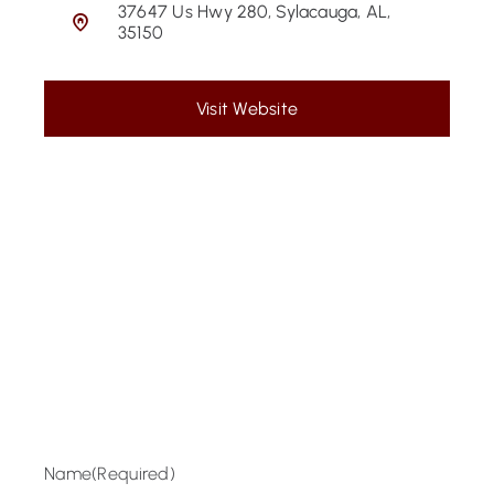
37647 Us Hwy 280, Sylacauga, AL,
35150
Visit Website
Name
(Required)