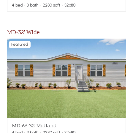
4
bed
·
3
bath
·
2280
sqft
· 32x80
MD-32' Wide
Featured
MD-66-32 Midland
4
bed
·
3
bath
·
2280
sqft
· 32x80