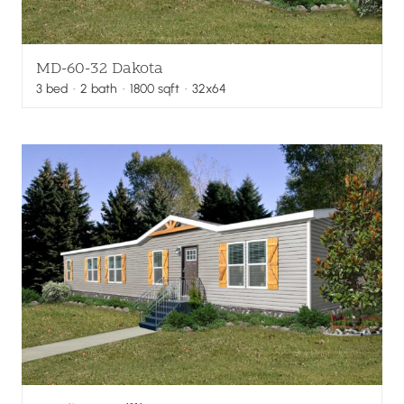
MD-60-32 Dakota
3
bed
·
2
bath
·
1800
sqft
· 32x64