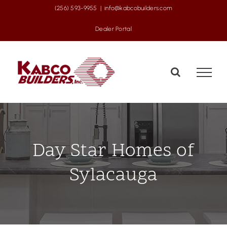
Skip
(256) 593-9955
|
info@kabcobuilders.com
to
Dealer Portal
content
Day Star Homes of
Sylacauga